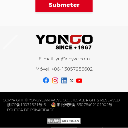
Submeter
E-mail:
yu@cnyvc.com
Móvel:
+86-13857956602
COPYRIGHT © YONGYUAN VALVE CO., LTD. ALL RIGHTS RESERVED.
浙ICP备19031321号-3
浙公网安备 33078402101002号
POLÍTICA DE PRIVACIDADE