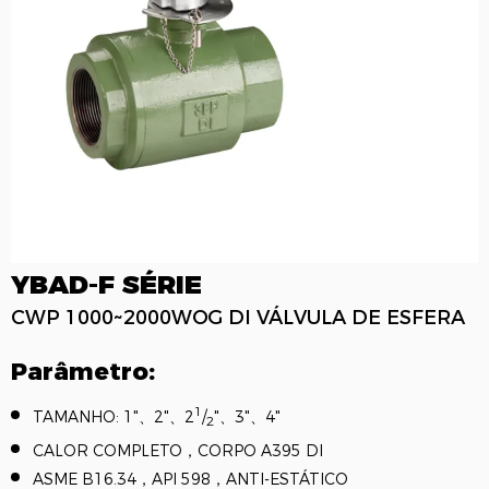
YBAD-F SÉRIE
CWP 1000~2000WOG DI VÁLVULA DE ESFERA
Parâmetro:
1
TAMANHO: 1"、2"、2
/
"、3"、4"
2
CALOR COMPLETO，CORPO A395 DI
ASME B16.34，API 598，ANTI-ESTÁTICO