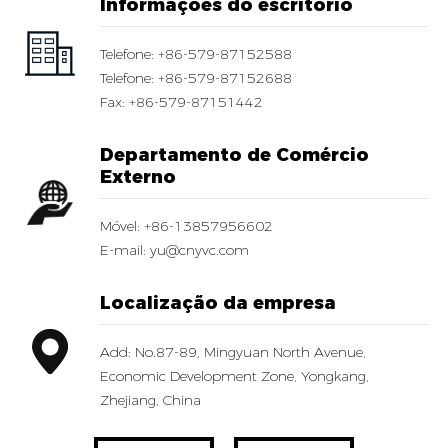
Informações do escritório
Telefone:
+86-579-87152588
Telefone:
+86-579-87152688
Fax:
+86-579-87151442
Departamento de Comércio
Externo
Móvel:
+86-13857956602
E-mail:
yu@cnyvc.com
Localização da empresa
Add: No.87-89, Mingyuan North Avenue,
Economic Development Zone, Yongkang,
Zhejiang, China