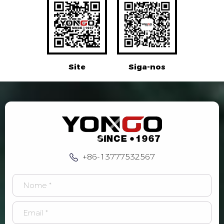
Site
Siga-nos
+86-13777532567