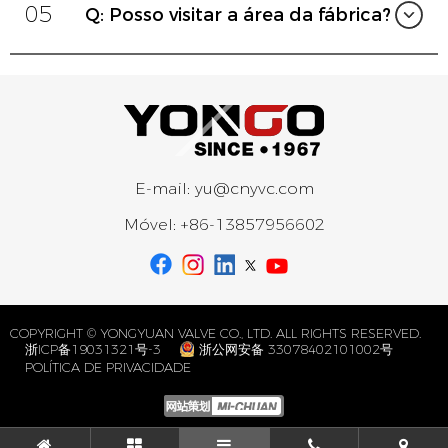
05
Q: Posso visitar a área da fábrica?
E-mail:
yu@cnyvc.com
Móvel:
+86-13857956602
COPYRIGHT © YONGYUAN VALVE CO., LTD. ALL RIGHTS RESERVED.
浙ICP备19031321号-3
浙公网安备 33078402101002号
POLÍTICA DE PRIVACIDADE