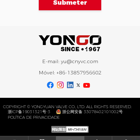
Submeter
E-mail:
yu@cnyvc.com
Móvel:
+86-13857956602
COPYRIGHT © YONGYUAN VALVE CO., LTD. ALL RIGHTS RESERVED.
浙ICP备19031321号-3
浙公网安备 33078402101002号
POLÍTICA DE PRIVACIDADE