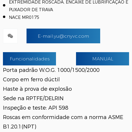
EXTREMIDADE ROSCADA, ENCAIXE DE LUBRIFICAÇÃO E
PUXADOR DE TRAVA
NACE MR0175
E-mail:yu@cnyvc.com
Funcionalidades
MANUAL
Porta padrão W.O.G. 1000/1500/2000
Corpo em ferro dúctil
Haste à prova de explosão
Sede na RPTFE/DELRIN
Inspeção e teste: API 598
Roscas em conformidade com a norma ASME
B1.20.1(NPT)