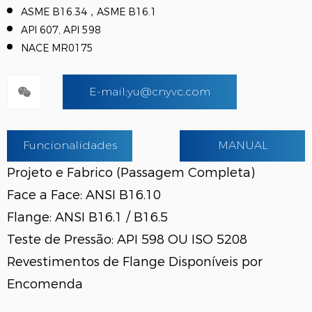
ASME B16.34，ASME B16.1
API 607, API 598
NACE MR0175
E-mail:yu@cnyvc.com
Funcionalidades
MANUAL
Projeto e Fabrico (Passagem Completa)
Face a Face: ANSI B16.10
Flange: ANSI B16.1 / B16.5
Teste de Pressão: API 598 OU ISO 5208
Revestimentos de Flange Disponíveis por
Encomenda