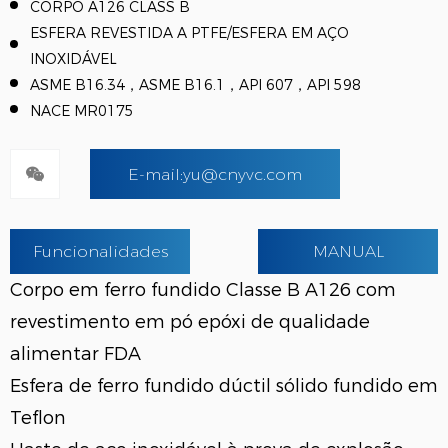
CORPO A126 CLASS B
ESFERA REVESTIDA A PTFE/ESFERA EM AÇO
INOXIDÁVEL
ASME B16.34，ASME B16.1，API 607，API 598
NACE MR0175
E-mail:yu@cnyvc.com
Funcionalidades
MANUAL
Corpo em ferro fundido Classe B A126 com
revestimento em pó epóxi de qualidade
alimentar FDA
Esfera de ferro fundido dúctil sólido fundido em
Teflon